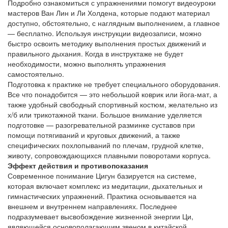
Подробно ознакомиться с упражнениями помогут видеоуроки
мастеров Ван Лин и Ли Холдена, которые подают материал
доступно, обстоятельно, с наглядным выполнением, а главное
— бесплатно. Используя инструкции видеозаписи, можно
быстро освоить методику выполнения простых движений и
правильного дыхания. Когда в инструктаже не будет
необходимости, можно выполнять упражнения
самостоятельно.
Подготовка к практике не требует специального оборудования.
Все что понадобится — это небольшой коврик или йога-мат, а
также удобный свободный спортивный костюм, желательно из
х/б или трикотажной ткани. Большое внимание уделяется
подготовке — разогревательной разминке суставов при
помощи потягиваний и круговых движений, а также
специфических похлопываний по плечам, грудной клетке,
животу, сопровождающихся плавными поворотами корпуса.
Эффект действия и противопоказания
Современное понимание Цигун базируется на системе,
которая включает комплекс из медитации, дыхательных и
гимнастических упражнений. Практика основывается на
внешнем и внутреннем направлениях. Последнее
подразумевает высвобождение жизненной энергии Ци,
являющейся основополагающим звеном в китайской