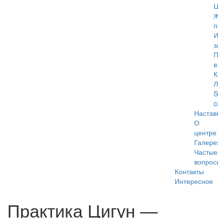
Ц
Ж
п
И
з
П
в
К
Л
S
c
Настав
О
центре
Галере
Частые
вопрос
Контакты
Интересное
Меню
Практика Цигун —