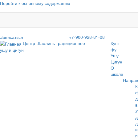
Перейти к основному содержанию
Записаться
+7-900-928-81-08
Центр Шаолинь
традиционное
Кунг-
фу
ушу и цигун
Ушу
Цигун
О
школе
Направ
К
д
в
У
д
д
и
п