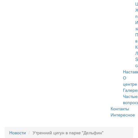
Ц
Ж
п
И
з
П
в
К
Л
S
c
Настав
О
центре
Галере
Частые
вопрос
Контакты
Интересное
Меню
Новости
Утренний цигун в парке "Дельфин"