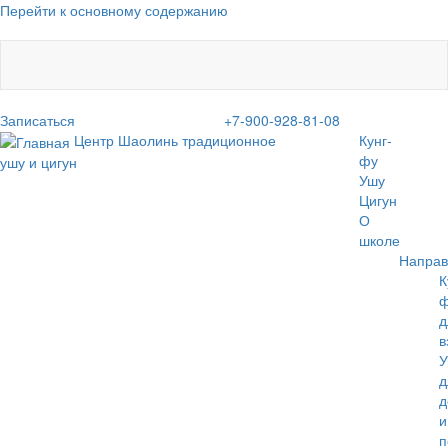
Перейти к основному содержанию
Записаться
+7-900-928-81-08
Центр Шаолинь
традиционное
Кунг-
фу
ушу и цигун
Ушу
Цигун
О
школе
Направ
К
д
в
У
д
д
и
п