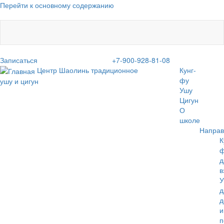
Перейти к основному содержанию
Записаться
+7-900-928-81-08
Центр Шаолинь
традиционное
Кунг-
фу
ушу и цигун
Ушу
Цигун
О
школе
Направ
К
д
в
У
д
д
и
п