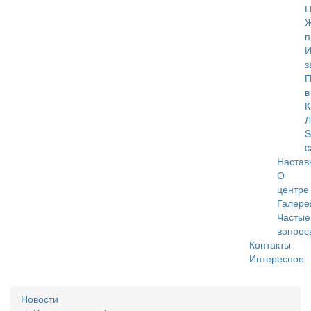
Ц
Ж
п
И
з
П
в
К
Л
S
c
Настав
О
центре
Галере
Частые
вопрос
Контакты
Интересное
Меню
Новости