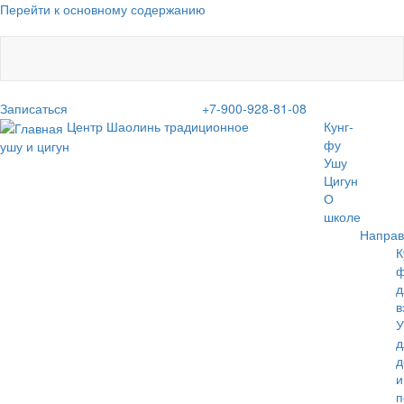
Перейти к основному содержанию
Записаться
+7-900-928-81-08
Центр Шаолинь
традиционное
Кунг-
фу
ушу и цигун
Ушу
Цигун
О
школе
Направ
К
д
в
У
д
д
и
п