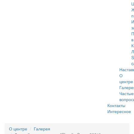
Ц
Ж
п
И
з
П
в
К
Л
S
c
Настав
О
центре
Галере
Частые
вопрос
Контакты
Интересное
Меню
О центре
Галерея